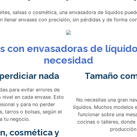
tes, salsas o cosmética, una envasadora de líquidos puede
n llenar envases con precisión, sin pérdidas y de forma co
as con envasadoras de líquid
necesidad
perdiciar nada
Tamaño com
das para evitar errores de
 nivel en cada envase. Esto
No necesitas una gran na
esional y para no perder
líquidos. Muchos modelos 
, tarros o bolsas, según el
funcionar sobre una mes
a tu negocio.
cocinas o talleres, donde
producción
n, cosmética y